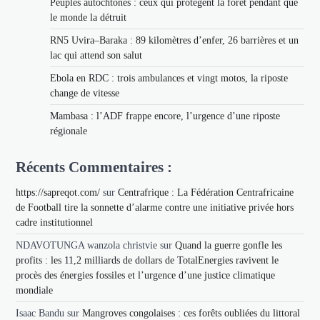
Peuples autochtones : ceux qui protègent la forêt pendant que
le monde la détruit
RN5 Uvira–Baraka : 89 kilomètres d’enfer, 26 barrières et un
lac qui attend son salut
Ebola en RDC : trois ambulances et vingt motos, la riposte
change de vitesse
Mambasa : l’ADF frappe encore, l’urgence d’une riposte
régionale
Récents Commentaires :
https://sapreqot.com/
sur
Centrafrique : La Fédération Centrafricaine
de Football tire la sonnette d’alarme contre une initiative privée hors
cadre institutionnel
NDAVOTUNGA wanzola christvie
sur
Quand la guerre gonfle les
profits : les 11,2 milliards de dollars de TotalEnergies ravivent le
procès des énergies fossiles et l’urgence d’une justice climatique
mondiale
Isaac Bandu
sur
Mangroves congolaises : ces forêts oubliées du littoral