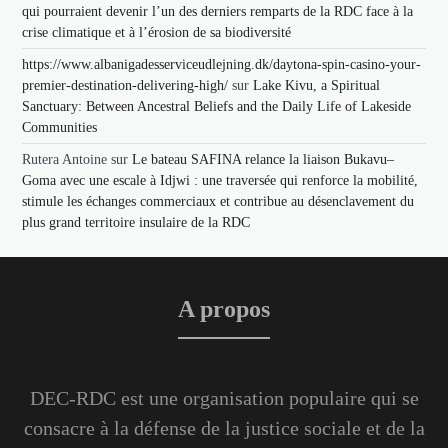
qui pourraient devenir l’un des derniers remparts de la RDC face à la
crise climatique et à l’érosion de sa biodiversité
https://www.albanigadesserviceudlejning.dk/daytona-spin-casino-your-
premier-destination-delivering-high/
sur
Lake Kivu, a Spiritual
Sanctuary: Between Ancestral Beliefs and the Daily Life of Lakeside
Communities
Rutera Antoine
sur
Le bateau SAFINA relance la liaison Bukavu–
Goma avec une escale à Idjwi : une traversée qui renforce la mobilité,
stimule les échanges commerciaux et contribue au désenclavement du
plus grand territoire insulaire de la RDC
A propos
DEC-RDC est une organisation populaire qui se
consacre à la défense de la justice sociale et de la