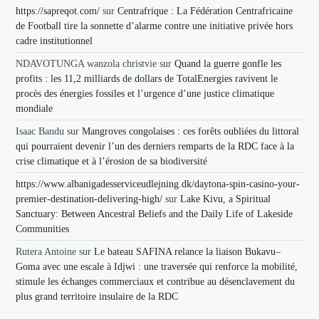
https://sapreqot.com/
sur
Centrafrique : La Fédération Centrafricaine
de Football tire la sonnette d’alarme contre une initiative privée hors
cadre institutionnel
NDAVOTUNGA wanzola christvie
sur
Quand la guerre gonfle les
profits : les 11,2 milliards de dollars de TotalEnergies ravivent le
procès des énergies fossiles et l’urgence d’une justice climatique
mondiale
Isaac Bandu
sur
Mangroves congolaises : ces forêts oubliées du littoral
qui pourraient devenir l’un des derniers remparts de la RDC face à la
crise climatique et à l’érosion de sa biodiversité
https://www.albanigadesserviceudlejning.dk/daytona-spin-casino-your-
premier-destination-delivering-high/
sur
Lake Kivu, a Spiritual
Sanctuary: Between Ancestral Beliefs and the Daily Life of Lakeside
Communities
Rutera Antoine
sur
Le bateau SAFINA relance la liaison Bukavu–
Goma avec une escale à Idjwi : une traversée qui renforce la mobilité,
stimule les échanges commerciaux et contribue au désenclavement du
plus grand territoire insulaire de la RDC