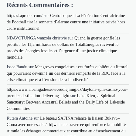
Récents Commentaires :
https://sapreqot.com/
sur
Centrafrique : La Fédération Centrafricaine
de Football tire la sonnette d’alarme contre une initiative privée hors
cadre institutionnel
NDAVOTUNGA wanzola christvie
sur
Quand la guerre gonfle les
profits : les 11,2 milliards de dollars de TotalEnergies ravivent le
procès des énergies fossiles et l’urgence d’une justice climatique
mondiale
Isaac Bandu
sur
Mangroves congolaises : ces forêts oubliées du littoral
qui pourraient devenir l’un des derniers remparts de la RDC face à la
crise climatique et à l’érosion de sa biodiversité
https://www.albanigadesserviceudlejning.dk/daytona-spin-casino-your-
premier-destination-delivering-high/
sur
Lake Kivu, a Spiritual
Sanctuary: Between Ancestral Beliefs and the Daily Life of Lakeside
Communities
Rutera Antoine
sur
Le bateau SAFINA relance la liaison Bukavu–
Goma avec une escale à Idjwi : une traversée qui renforce la mobilité,
stimule les échanges commerciaux et contribue au désenclavement du