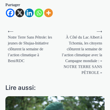
Partager
Navigation
⟵
⟶
de
Notre Terre Sans Pétrole: les
À Côté du Lac Albert à
jeunes de Shujaa-Initiative
Tchomia, les citoyens
l’article
clôturent la semaine de
clôturent la semaine de
l’action climatique à
l’action climatique avec la
Beni/RDC
Campagne mondiale : «
NOTRE TERRE SANS
PÉTROLE »
Lire aussi: