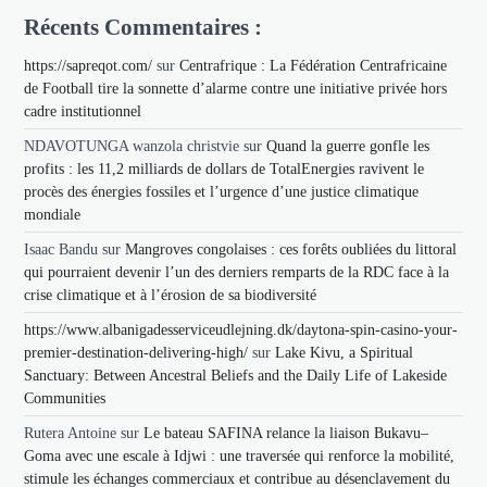
Récents Commentaires :
https://sapreqot.com/
sur
Centrafrique : La Fédération Centrafricaine
de Football tire la sonnette d’alarme contre une initiative privée hors
cadre institutionnel
NDAVOTUNGA wanzola christvie
sur
Quand la guerre gonfle les
profits : les 11,2 milliards de dollars de TotalEnergies ravivent le
procès des énergies fossiles et l’urgence d’une justice climatique
mondiale
Isaac Bandu
sur
Mangroves congolaises : ces forêts oubliées du littoral
qui pourraient devenir l’un des derniers remparts de la RDC face à la
crise climatique et à l’érosion de sa biodiversité
https://www.albanigadesserviceudlejning.dk/daytona-spin-casino-your-
premier-destination-delivering-high/
sur
Lake Kivu, a Spiritual
Sanctuary: Between Ancestral Beliefs and the Daily Life of Lakeside
Communities
Rutera Antoine
sur
Le bateau SAFINA relance la liaison Bukavu–
Goma avec une escale à Idjwi : une traversée qui renforce la mobilité,
stimule les échanges commerciaux et contribue au désenclavement du