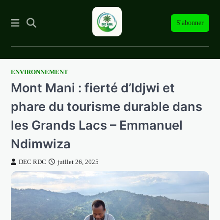
S'abonner
ENVIRONNEMENT
Skip
Mont Mani : fierté d’Idjwi et
to
content
phare du tourisme durable dans
les Grands Lacs – Emmanuel
Ndimwiza
DEC RDC
juillet 26, 2025