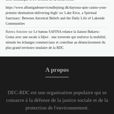
https://www.albanigadesserviceudlejning.dk/daytona-spin-casino-your-
premier-destination-delivering-high/
sur
Lake Kivu, a Spiritual
Sanctuary: Between Ancestral Beliefs and the Daily Life of Lakeside
Communities
Rutera Antoine
sur
Le bateau SAFINA relance la liaison Bukavu–
Goma avec une escale à Idjwi : une traversée qui renforce la mobilité,
stimule les échanges commerciaux et contribue au désenclavement du
plus grand territoire insulaire de la RDC
A propos
DEC-RDC est une organisation populaire qui se
consacre à la défense de la justice sociale et de la
protection de l'environnement.