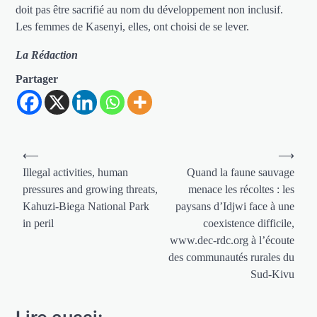
doit pas être sacrifié au nom du développement non inclusif.
Les femmes de Kasenyi, elles, ont choisi de se lever.
La Rédaction
Partager
Navigation
⟵
⟶
de
Illegal activities, human
Quand la faune sauvage
pressures and growing threats,
menace les récoltes : les
l’article
Kahuzi-Biega National Park
paysans d’Idjwi face à une
in peril
coexistence difficile,
www.dec-rdc.org à l’écoute
des communautés rurales du
Sud-Kivu