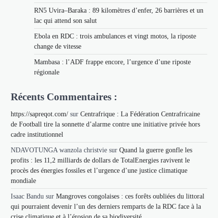
RN5 Uvira–Baraka : 89 kilomètres d’enfer, 26 barrières et un
lac qui attend son salut
Ebola en RDC : trois ambulances et vingt motos, la riposte
change de vitesse
Mambasa : l’ADF frappe encore, l’urgence d’une riposte
régionale
Récents Commentaires :
https://sapreqot.com/
sur
Centrafrique : La Fédération Centrafricaine
de Football tire la sonnette d’alarme contre une initiative privée hors
cadre institutionnel
NDAVOTUNGA wanzola christvie
sur
Quand la guerre gonfle les
profits : les 11,2 milliards de dollars de TotalEnergies ravivent le
procès des énergies fossiles et l’urgence d’une justice climatique
mondiale
Isaac Bandu
sur
Mangroves congolaises : ces forêts oubliées du littoral
qui pourraient devenir l’un des derniers remparts de la RDC face à la
crise climatique et à l’érosion de sa biodiversité