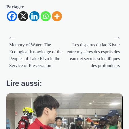
Partager
Navigation
⟵
⟶
de
Memory of Water: The
Les disparus du lac Kivu :
Ecological Knowledge of the
entre mystères des esprits des
l’article
Peoples of Lake Kivu in the
eaux et secrets scientifiques
Service of Preservation
des profondeurs
Lire aussi: