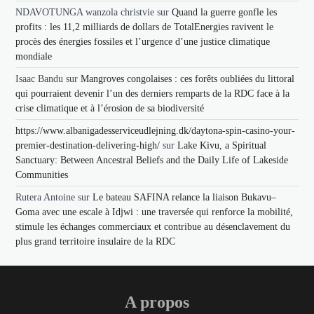
NDAVOTUNGA wanzola christvie
sur
Quand la guerre gonfle les
profits : les 11,2 milliards de dollars de TotalEnergies ravivent le
procès des énergies fossiles et l’urgence d’une justice climatique
mondiale
Isaac Bandu
sur
Mangroves congolaises : ces forêts oubliées du littoral
qui pourraient devenir l’un des derniers remparts de la RDC face à la
crise climatique et à l’érosion de sa biodiversité
https://www.albanigadesserviceudlejning.dk/daytona-spin-casino-your-
premier-destination-delivering-high/
sur
Lake Kivu, a Spiritual
Sanctuary: Between Ancestral Beliefs and the Daily Life of Lakeside
Communities
Rutera Antoine
sur
Le bateau SAFINA relance la liaison Bukavu–
Goma avec une escale à Idjwi : une traversée qui renforce la mobilité,
stimule les échanges commerciaux et contribue au désenclavement du
plus grand territoire insulaire de la RDC
A propos