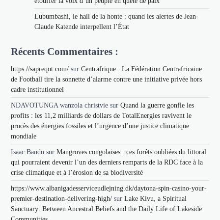
étouffer la voix d’un peuple en quête de paix
Lubumbashi, le hall de la honte : quand les alertes de Jean-
Claude Katende interpellent l’État
Récents Commentaires :
https://sapreqot.com/
sur
Centrafrique : La Fédération Centrafricaine
de Football tire la sonnette d’alarme contre une initiative privée hors
cadre institutionnel
NDAVOTUNGA wanzola christvie
sur
Quand la guerre gonfle les
profits : les 11,2 milliards de dollars de TotalEnergies ravivent le
procès des énergies fossiles et l’urgence d’une justice climatique
mondiale
Isaac Bandu
sur
Mangroves congolaises : ces forêts oubliées du littoral
qui pourraient devenir l’un des derniers remparts de la RDC face à la
crise climatique et à l’érosion de sa biodiversité
https://www.albanigadesserviceudlejning.dk/daytona-spin-casino-your-
premier-destination-delivering-high/
sur
Lake Kivu, a Spiritual
Sanctuary: Between Ancestral Beliefs and the Daily Life of Lakeside
Communities