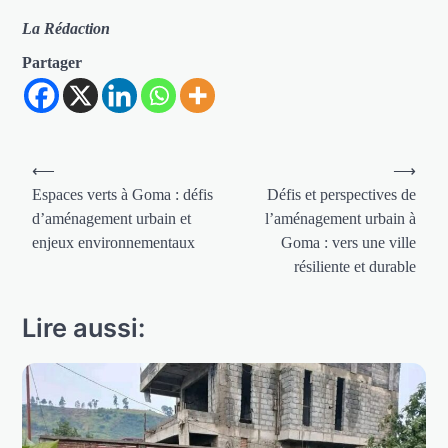
La Rédaction
Partager
Navigation
⟵
⟶
de
Espaces verts à Goma : défis
Défis et perspectives de
d’aménagement urbain et
l’aménagement urbain à
l’article
enjeux environnementaux
Goma : vers une ville
résiliente et durable
Lire aussi: