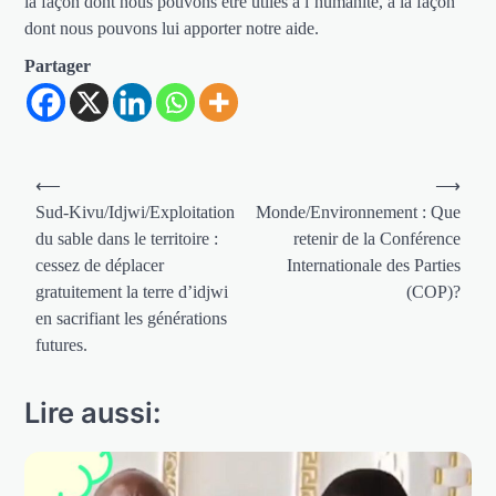
la façon dont nous pouvons être utiles à l’humanité, à la façon
dont nous pouvons lui apporter notre aide.
Partager
Navigation
⟵
⟶
de
Sud-Kivu/Idjwi/Exploitation
Monde/Environnement : Que
du sable dans le territoire :
retenir de la Conférence
l’article
cessez de déplacer
Internationale des Parties
gratuitement la terre d’idjwi
(COP)?
en sacrifiant les générations
futures.
Lire aussi: