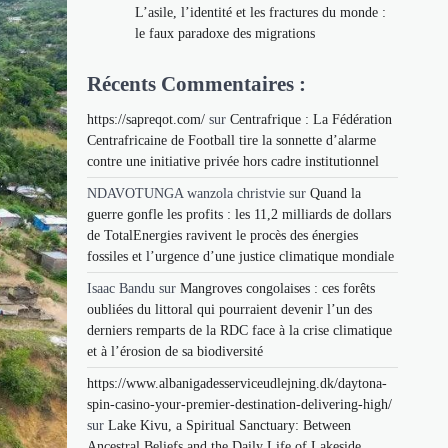
L’asile, l’identité et les fractures du monde :
le faux paradoxe des migrations
Récents Commentaires :
https://sapreqot.com/
sur
Centrafrique : La Fédération
Centrafricaine de Football tire la sonnette d’alarme
contre une initiative privée hors cadre institutionnel
NDAVOTUNGA wanzola christvie
sur
Quand la
guerre gonfle les profits : les 11,2 milliards de dollars
de TotalEnergies ravivent le procès des énergies
fossiles et l’urgence d’une justice climatique mondiale
Isaac Bandu
sur
Mangroves congolaises : ces forêts
oubliées du littoral qui pourraient devenir l’un des
derniers remparts de la RDC face à la crise climatique
et à l’érosion de sa biodiversité
https://www.albanigadesserviceudlejning.dk/daytona-
spin-casino-your-premier-destination-delivering-high/
sur
Lake Kivu, a Spiritual Sanctuary: Between
Ancestral Beliefs and the Daily Life of Lakeside