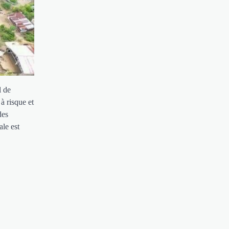
l de
à risque et
des
ale est