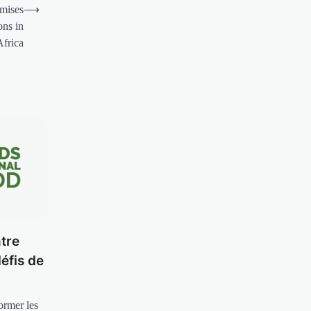
omises
⟶
ons in
Africa
tre
éfis de
ormer les