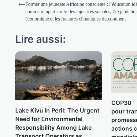
Navigation
⟵
Former une jeunesse Africaine consciente : l’éducation id
de
comme rempart contre les injustices sociales, l’exploitatio
économique et les fractures climatiques du continent
l’article
Lire aussi:
COP30 : 
Lake Kivu in Peril: The Urgent
pour tra
Need for Environmental
promesse
Responsibility Among Lake
actions c
Transport Operators as