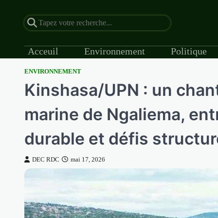
Acceuil
Environnement
Politique
ENVIRONNEMENT
Skip
Kinshasa/UPN : un chanti
to
content
marine de Ngaliema, entr
durable et défis structu
DEC RDC
mai 17, 2026