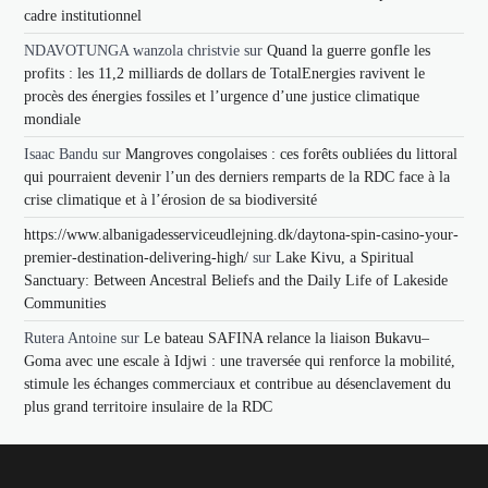
cadre institutionnel
NDAVOTUNGA wanzola christvie
sur
Quand la guerre gonfle les
profits : les 11,2 milliards de dollars de TotalEnergies ravivent le
procès des énergies fossiles et l’urgence d’une justice climatique
mondiale
Isaac Bandu
sur
Mangroves congolaises : ces forêts oubliées du littoral
qui pourraient devenir l’un des derniers remparts de la RDC face à la
crise climatique et à l’érosion de sa biodiversité
https://www.albanigadesserviceudlejning.dk/daytona-spin-casino-your-
premier-destination-delivering-high/
sur
Lake Kivu, a Spiritual
Sanctuary: Between Ancestral Beliefs and the Daily Life of Lakeside
Communities
Rutera Antoine
sur
Le bateau SAFINA relance la liaison Bukavu–
Goma avec une escale à Idjwi : une traversée qui renforce la mobilité,
stimule les échanges commerciaux et contribue au désenclavement du
plus grand territoire insulaire de la RDC