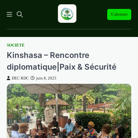
S'abonner
SOCIÉTÉ
Skip
Kinshasa – Rencontre
to
content
diplomatique|Paix & Sécurité
DEC RDC
juin 8, 2025