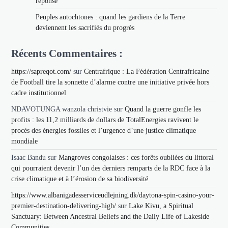
réponse
Peuples autochtones : quand les gardiens de la Terre
deviennent les sacrifiés du progrès
Récents Commentaires :
https://sapreqot.com/
sur
Centrafrique : La Fédération Centrafricaine
de Football tire la sonnette d’alarme contre une initiative privée hors
cadre institutionnel
NDAVOTUNGA wanzola christvie
sur
Quand la guerre gonfle les
profits : les 11,2 milliards de dollars de TotalEnergies ravivent le
procès des énergies fossiles et l’urgence d’une justice climatique
mondiale
Isaac Bandu
sur
Mangroves congolaises : ces forêts oubliées du littoral
qui pourraient devenir l’un des derniers remparts de la RDC face à la
crise climatique et à l’érosion de sa biodiversité
https://www.albanigadesserviceudlejning.dk/daytona-spin-casino-your-
premier-destination-delivering-high/
sur
Lake Kivu, a Spiritual
Sanctuary: Between Ancestral Beliefs and the Daily Life of Lakeside
Communities