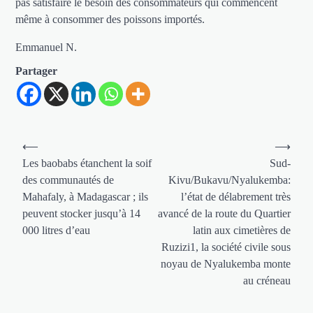
pas satisfaire le besoin des consommateurs qui commencent
même à consommer des poissons importés.
Emmanuel N.
Partager
Navigation
⟵
⟶
de
Les baobabs étanchent la soif
Sud-
des communautés de
Kivu/Bukavu/Nyalukemba:
l’article
Mahafaly, à Madagascar ; ils
l’état de délabrement très
peuvent stocker jusqu’à 14
avancé de la route du Quartier
000 litres d’eau
latin aux cimetières de
Ruzizi1, la société civile sous
noyau de Nyalukemba monte
au créneau