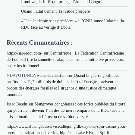
Itombwe, la forêt qui protège l’âme du Congo
Quand l’État dément, la fraude prospère
« Une épidémie sans précédent » : l’ONU sonne l’alarme, la
RDC face au vertige d’Ebola
Récents Commentaires :
https://sapreqot.com/
sur
Centrafrique : La Fédération Centrafricaine
de Football tire la sonnette d’alarme contre une initiative privée hors
cadre institutionnel
NDAVOTUNGA wanzola christvie
sur
Quand la guerre gonfle les
profits : les 11,2 milliards de dollars de TotalEnergies ravivent le
procès des énergies fossiles et l’urgence d’une justice climatique
mondiale
Isaac Bandu
sur
Mangroves congolaises : ces forêts oubliées du littoral
qui pourraient devenir l’un des derniers remparts de la RDC face à la
crise climatique et à l’érosion de sa biodiversité
https://www.albanigadesserviceudlejning.dk/daytona-spin-casino-your-
premier-destination-delivering-high/
sur
Lake Kivu, a Spiritual