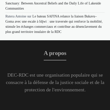
Sanctuary: Between Ancestral Beliefs and the Daily Life of Lakeside
Communities
Rutera Antoine
sur
Le bateau SAFINA relance la liaison Bukavu–
Goma avec une escale à Idjwi : une traversée qui renforce la mobilité,
stimule les échanges commerciaux et contribue au désenclavement du
plus grand territoire insulaire de la RDC
A propos
DEC-RDC est une organisation populaire qui se
consacre à la défense de la justice sociale et de la
protection de l'environnement.