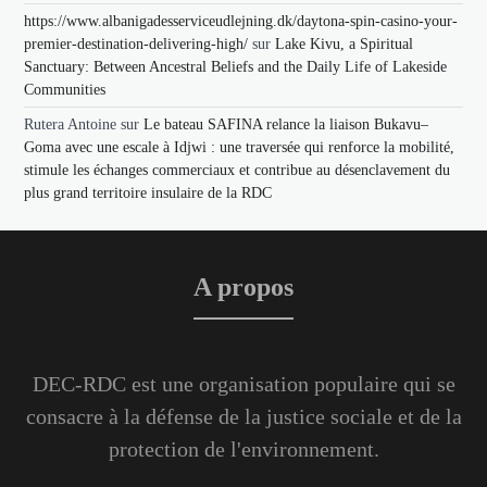
https://www.albanigadesserviceudlejning.dk/daytona-spin-casino-your-
premier-destination-delivering-high/
sur
Lake Kivu, a Spiritual
Sanctuary: Between Ancestral Beliefs and the Daily Life of Lakeside
Communities
Rutera Antoine
sur
Le bateau SAFINA relance la liaison Bukavu–
Goma avec une escale à Idjwi : une traversée qui renforce la mobilité,
stimule les échanges commerciaux et contribue au désenclavement du
plus grand territoire insulaire de la RDC
A propos
DEC-RDC est une organisation populaire qui se
consacre à la défense de la justice sociale et de la
protection de l'environnement.