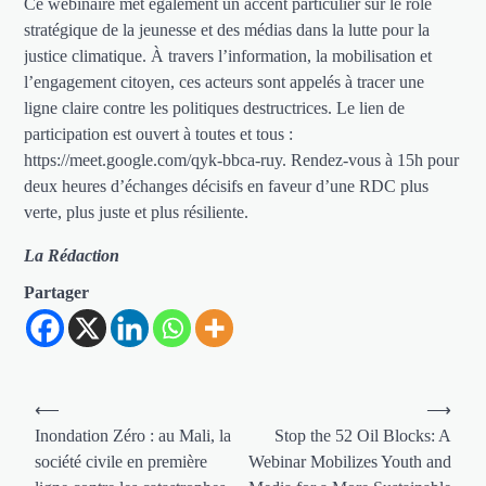
Ce webinaire met également un accent particulier sur le rôle
stratégique de la jeunesse et des médias dans la lutte pour la
justice climatique. À travers l’information, la mobilisation et
l’engagement citoyen, ces acteurs sont appelés à tracer une
ligne claire contre les politiques destructrices. Le lien de
participation est ouvert à toutes et tous :
https://meet.google.com/qyk-bbca-ruy. Rendez-vous à 15h pour
deux heures d’échanges décisifs en faveur d’une RDC plus
verte, plus juste et plus résiliente.
La Rédaction
Partager
Navigation
⟵
⟶
de
Inondation Zéro : au Mali, la
Stop the 52 Oil Blocks: A
société civile en première
Webinar Mobilizes Youth and
l’article