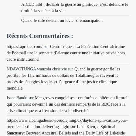
AICED asbl : déclarer la guerre au plastique, c’est défendre le
droit à la santé et à la vie
Quand le café devient un levier d’émancipation
Récents Commentaires :
https://sapreqot.com/
sur
Centrafrique : La Fédération Centrafricaine
de Football tire la sonnette d’alarme contre une initiative privée hors
cadre institutionnel
NDAVOTUNGA wanzola christvie
sur
Quand la guerre gonfle les
profits : les 11,2 milliards de dollars de TotalEnergies ravivent le
procès des énergies fossiles et l’urgence d’une justice climatique
mondiale
Isaac Bandu
sur
Mangroves congolaises : ces forêts oubliées du littoral
qui pourraient devenir l’un des derniers remparts de la RDC face à la
crise climatique et à l’érosion de sa biodiversité
https://www.albanigadesserviceudlejning.dk/daytona-spin-casino-your-
premier-destination-delivering-high/
sur
Lake Kivu, a Spiritual
Sanctuary: Between Ancestral Beliefs and the Daily Life of Lakeside