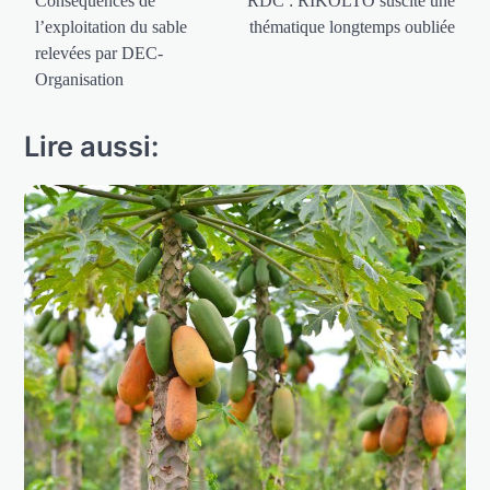
de
Conséquences de
RDC : RIKOLTO suscite une
l’exploitation du sable
thématique longtemps oubliée
l’article
relevées par DEC-
Organisation
Lire aussi: