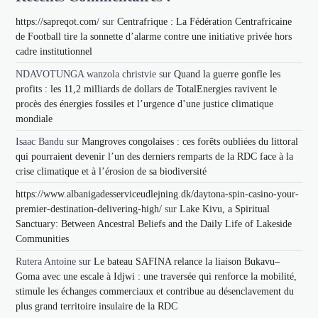
https://sapreqot.com/
sur
Centrafrique : La Fédération Centrafricaine
de Football tire la sonnette d’alarme contre une initiative privée hors
cadre institutionnel
NDAVOTUNGA wanzola christvie
sur
Quand la guerre gonfle les
profits : les 11,2 milliards de dollars de TotalEnergies ravivent le
procès des énergies fossiles et l’urgence d’une justice climatique
mondiale
Isaac Bandu
sur
Mangroves congolaises : ces forêts oubliées du littoral
qui pourraient devenir l’un des derniers remparts de la RDC face à la
crise climatique et à l’érosion de sa biodiversité
https://www.albanigadesserviceudlejning.dk/daytona-spin-casino-your-
premier-destination-delivering-high/
sur
Lake Kivu, a Spiritual
Sanctuary: Between Ancestral Beliefs and the Daily Life of Lakeside
Communities
Rutera Antoine
sur
Le bateau SAFINA relance la liaison Bukavu–
Goma avec une escale à Idjwi : une traversée qui renforce la mobilité,
stimule les échanges commerciaux et contribue au désenclavement du
plus grand territoire insulaire de la RDC