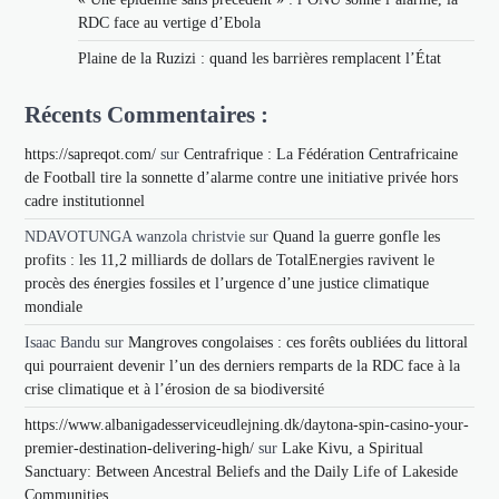
RDC face au vertige d’Ebola
Plaine de la Ruzizi : quand les barrières remplacent l’État
Récents Commentaires :
https://sapreqot.com/
sur
Centrafrique : La Fédération Centrafricaine
de Football tire la sonnette d’alarme contre une initiative privée hors
cadre institutionnel
NDAVOTUNGA wanzola christvie
sur
Quand la guerre gonfle les
profits : les 11,2 milliards de dollars de TotalEnergies ravivent le
procès des énergies fossiles et l’urgence d’une justice climatique
mondiale
Isaac Bandu
sur
Mangroves congolaises : ces forêts oubliées du littoral
qui pourraient devenir l’un des derniers remparts de la RDC face à la
crise climatique et à l’érosion de sa biodiversité
https://www.albanigadesserviceudlejning.dk/daytona-spin-casino-your-
premier-destination-delivering-high/
sur
Lake Kivu, a Spiritual
Sanctuary: Between Ancestral Beliefs and the Daily Life of Lakeside
Communities