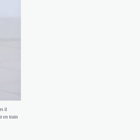
s il
 en train