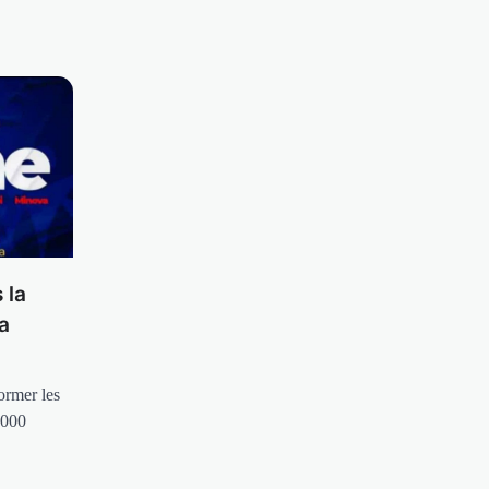
 la
a
ormer les
.000