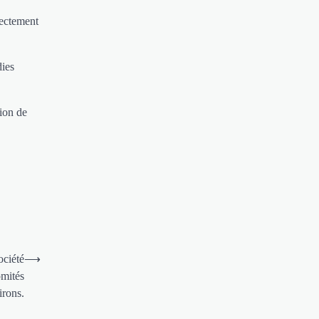
rectement
dies
ion de
ociété
⟶
omités
irons.