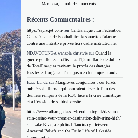
Mambasa, la nuit des innocents
Récents Commentaires :
https://sapreqot.com/
sur
Centrafrique : La Fédération
Centrafricaine de Football tire la sonnette d’alarme
contre une initiative privée hors cadre institutionnel
NDAVOTUNGA wanzola christvie
sur
Quand la
guerre gonfle les profits : les 11,2 milliards de dollars
de TotalEnergies ravivent le procès des énergies
fossiles et l’urgence d’une justice climatique mondiale
Isaac Bandu
sur
Mangroves congolaises : ces forêts
oubliées du littoral qui pourraient devenir l’un des
derniers remparts de la RDC face à la crise climatique
et à l’érosion de sa biodiversité
https://www.albanigadesserviceudlejning.dk/daytona-
spin-casino-your-premier-destination-delivering-high/
sur
Lake Kivu, a Spiritual Sanctuary: Between
Ancestral Beliefs and the Daily Life of Lakeside
Communities