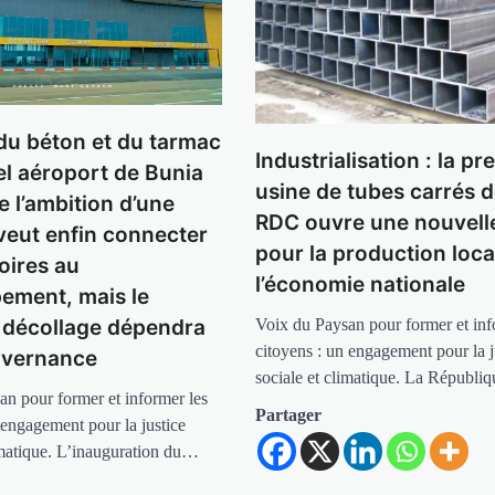
du béton et du tarmac
Industrialisation : la pr
el aéroport de Bunia
usine de tubes carrés d
e l’ambition d’une
RDC ouvre une nouvell
veut enfin connecter
pour la production loca
toires au
l’économie nationale
ement, mais le
Voix du Paysan pour former et inf
e décollage dépendra
citoyens : un engagement pour la j
uvernance
sociale et climatique. La Républ
an pour former et informer les
Partager
 engagement pour la justice
limatique. L’inauguration du…