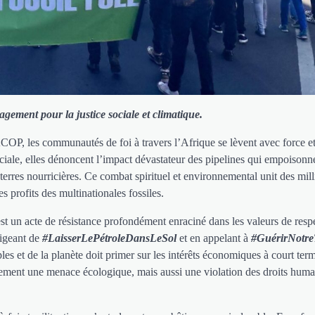
gement pour la justice sociale et climatique.
ACOP, les communautés de foi à travers l’Afrique se lèvent avec force e
sociale, elles dénoncent l’impact dévastateur des pipelines qui empoisonn
 terres nourricières. Ce combat spirituel et environnemental unit des mill
es profits des multinationales fossiles.
 est un acte de résistance profondément enraciné dans les valeurs de resp
xigeant de
#LaisserLePétroleDansLeSol
et en appelant à
#GuérirNotre
s et de la planète doit primer sur les intérêts économiques à court term
eulement une menace écologique, mais aussi une violation des droits huma