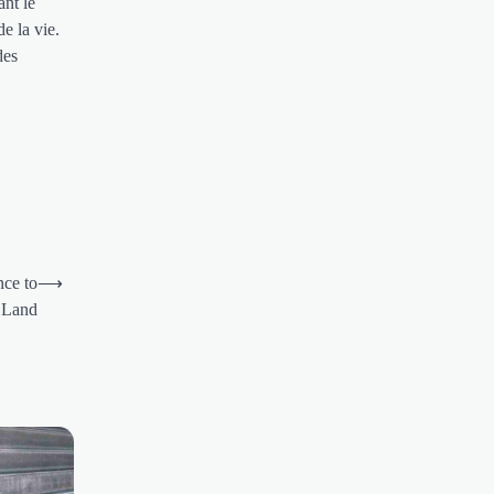
ant le
e la vie.
des
nce to
⟶
d Land