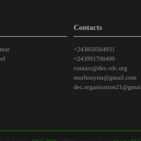
Contacts
teur
+243850564931
ef
+243991700499
contact@dec-rdc.org
murhonyim@gmail.com
dec.organisation21@gmai
n