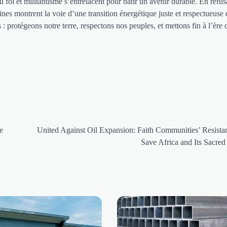
ù foi et militantisme s’entrelacent pour bâtir un avenir durable. En refus
ines montrent la voie d’une transition énergétique juste et respectueuse d
: protégeons notre terre, respectons nos peuples, et mettons fin à l’ère 
e
United Against Oil Expansion: Faith Communities’ Resista
Save Africa and Its Sacre