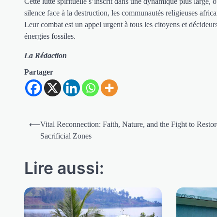
Cette lutte spirituelle s’inscrit dans une dynamique plus large, o
silence face à la destruction, les communautés religieuses africa
Leur combat est un appel urgent à tous les citoyens et décideurs 
énergies fossiles.
La Rédaction
Partager
Navigation
⟵
Vital Reconnection: Faith, Nature, and the Fight to Restor
de
Sacrificial Zones
l’article
Lire aussi: