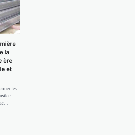
emière
e la
e ère
le et
ormer les
ustice
ique…