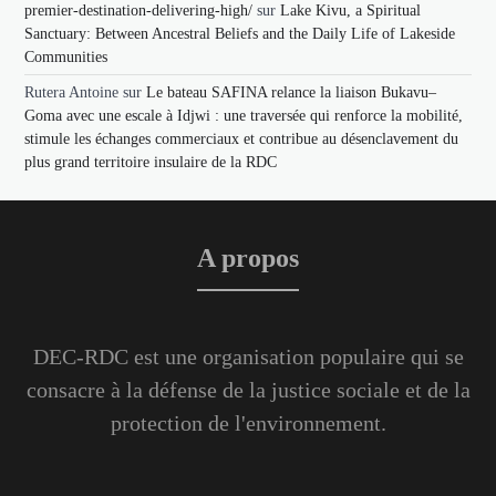
premier-destination-delivering-high/
sur
Lake Kivu, a Spiritual
Sanctuary: Between Ancestral Beliefs and the Daily Life of Lakeside
Communities
Rutera Antoine
sur
Le bateau SAFINA relance la liaison Bukavu–
Goma avec une escale à Idjwi : une traversée qui renforce la mobilité,
stimule les échanges commerciaux et contribue au désenclavement du
plus grand territoire insulaire de la RDC
A propos
DEC-RDC est une organisation populaire qui se
consacre à la défense de la justice sociale et de la
protection de l'environnement.