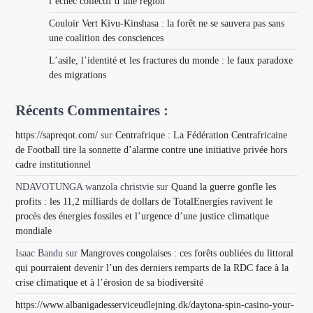
l’échec collectif d’une région
Couloir Vert Kivu-Kinshasa : la forêt ne se sauvera pas sans
une coalition des consciences
L’asile, l’identité et les fractures du monde : le faux paradoxe
des migrations
Récents Commentaires :
https://sapreqot.com/
sur
Centrafrique : La Fédération Centrafricaine
de Football tire la sonnette d’alarme contre une initiative privée hors
cadre institutionnel
NDAVOTUNGA wanzola christvie
sur
Quand la guerre gonfle les
profits : les 11,2 milliards de dollars de TotalEnergies ravivent le
procès des énergies fossiles et l’urgence d’une justice climatique
mondiale
Isaac Bandu
sur
Mangroves congolaises : ces forêts oubliées du littoral
qui pourraient devenir l’un des derniers remparts de la RDC face à la
crise climatique et à l’érosion de sa biodiversité
https://www.albanigadesserviceudlejning.dk/daytona-spin-casino-your-