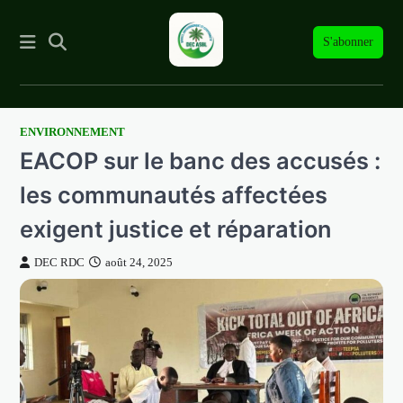
S'abonner
ENVIRONNEMENT
Skip
EACOP sur le banc des accusés :
to
content
les communautés affectées
exigent justice et réparation
DEC RDC
août 24, 2025