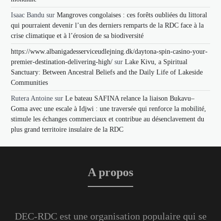
Isaac Bandu
sur
Mangroves congolaises : ces forêts oubliées du littoral
qui pourraient devenir l’un des derniers remparts de la RDC face à la
crise climatique et à l’érosion de sa biodiversité
https://www.albanigadesserviceudlejning.dk/daytona-spin-casino-your-
premier-destination-delivering-high/
sur
Lake Kivu, a Spiritual
Sanctuary: Between Ancestral Beliefs and the Daily Life of Lakeside
Communities
Rutera Antoine
sur
Le bateau SAFINA relance la liaison Bukavu–
Goma avec une escale à Idjwi : une traversée qui renforce la mobilité,
stimule les échanges commerciaux et contribue au désenclavement du
plus grand territoire insulaire de la RDC
A propos
DEC-RDC est une organisation populaire qui se