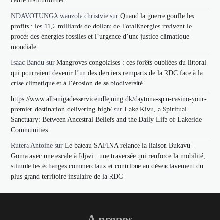
cadre institutionnel
NDAVOTUNGA wanzola christvie
sur
Quand la guerre gonfle les
profits : les 11,2 milliards de dollars de TotalEnergies ravivent le
procès des énergies fossiles et l’urgence d’une justice climatique
mondiale
Isaac Bandu
sur
Mangroves congolaises : ces forêts oubliées du littoral
qui pourraient devenir l’un des derniers remparts de la RDC face à la
crise climatique et à l’érosion de sa biodiversité
https://www.albanigadesserviceudlejning.dk/daytona-spin-casino-your-
premier-destination-delivering-high/
sur
Lake Kivu, a Spiritual
Sanctuary: Between Ancestral Beliefs and the Daily Life of Lakeside
Communities
Rutera Antoine
sur
Le bateau SAFINA relance la liaison Bukavu–
Goma avec une escale à Idjwi : une traversée qui renforce la mobilité,
stimule les échanges commerciaux et contribue au désenclavement du
plus grand territoire insulaire de la RDC
A propos