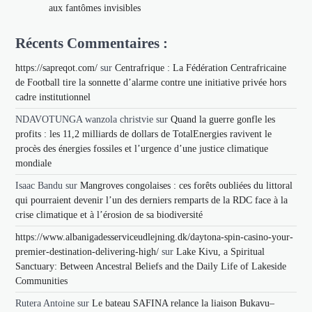
aux fantômes invisibles
Récents Commentaires :
https://sapreqot.com/
sur
Centrafrique : La Fédération Centrafricaine
de Football tire la sonnette d’alarme contre une initiative privée hors
cadre institutionnel
NDAVOTUNGA wanzola christvie
sur
Quand la guerre gonfle les
profits : les 11,2 milliards de dollars de TotalEnergies ravivent le
procès des énergies fossiles et l’urgence d’une justice climatique
mondiale
Isaac Bandu
sur
Mangroves congolaises : ces forêts oubliées du littoral
qui pourraient devenir l’un des derniers remparts de la RDC face à la
crise climatique et à l’érosion de sa biodiversité
https://www.albanigadesserviceudlejning.dk/daytona-spin-casino-your-
premier-destination-delivering-high/
sur
Lake Kivu, a Spiritual
Sanctuary: Between Ancestral Beliefs and the Daily Life of Lakeside
Communities
Rutera Antoine
sur
Le bateau SAFINA relance la liaison Bukavu–