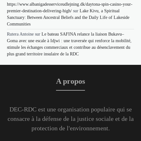
https://www.albanigadesserviceudlejning.dk/daytona-spin-casino-your-
premier-destination-delivering-high/
sur
Lake Kivu, a Spiritual
Sanctuary: Between Ancestral Beliefs and the Daily Life of Lakeside
Communities
Rutera Antoine
sur
Le bateau SAFINA relance la liaison Bukavu–
Goma avec une escale à Idjwi : une traversée qui renforce la mobilité,
stimule les échanges commerciaux et contribue au désenclavement du
plus grand territoire insulaire de la RDC
A propos
DEC-RDC est une organisation populaire qui se
consacre à la défense de la justice sociale et de la
protection de l'environnement.