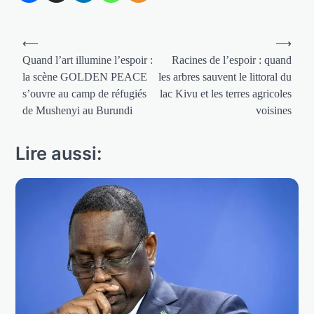
Navigation
⟵
⟶
de
Quand l’art illumine l’espoir :
Racines de l’espoir : quand
la scène GOLDEN PEACE
les arbres sauvent le littoral du
l’article
s’ouvre au camp de réfugiés
lac Kivu et les terres agricoles
de Mushenyi au Burundi
voisines
Lire aussi: