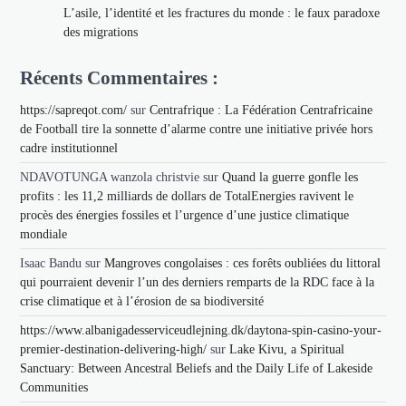
L’asile, l’identité et les fractures du monde : le faux paradoxe
des migrations
Récents Commentaires :
https://sapreqot.com/
sur
Centrafrique : La Fédération Centrafricaine
de Football tire la sonnette d’alarme contre une initiative privée hors
cadre institutionnel
NDAVOTUNGA wanzola christvie
sur
Quand la guerre gonfle les
profits : les 11,2 milliards de dollars de TotalEnergies ravivent le
procès des énergies fossiles et l’urgence d’une justice climatique
mondiale
Isaac Bandu
sur
Mangroves congolaises : ces forêts oubliées du littoral
qui pourraient devenir l’un des derniers remparts de la RDC face à la
crise climatique et à l’érosion de sa biodiversité
https://www.albanigadesserviceudlejning.dk/daytona-spin-casino-your-
premier-destination-delivering-high/
sur
Lake Kivu, a Spiritual
Sanctuary: Between Ancestral Beliefs and the Daily Life of Lakeside
Communities