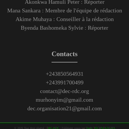
Akonkwa Hamuli Peter : Réporter
Mana Sankara : Membre de l'équipe de rédaction
Akime Muhaya : Conseiller à la rédaction
Byenda Bashomeka Sylvie : Réporter
Contacts
+243850564931
+243991700499
contact@dec-rdc.org
murhonyim@gmail.com
dec.organisation21@gmail.com
©
2026
Tout droit réservé :
DEC-RDC
|
Fiérèment conçu par
Oredy TECHNOLOGIES