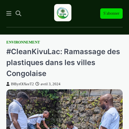
S'abonner
ENVIRONNEMENT
Skip
#CleanKivuLac: Ramassage des
to
content
plastiques dans les villes
Congolaise
I9ByrOlXeeT2
avril 3, 2024