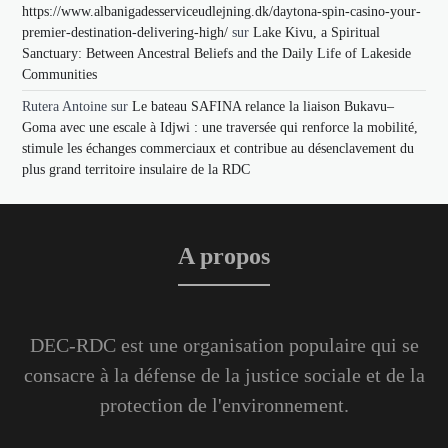
https://www.albanigadesserviceudlejning.dk/daytona-spin-casino-your-
premier-destination-delivering-high/
sur
Lake Kivu, a Spiritual
Sanctuary: Between Ancestral Beliefs and the Daily Life of Lakeside
Communities
Rutera Antoine
sur
Le bateau SAFINA relance la liaison Bukavu–
Goma avec une escale à Idjwi : une traversée qui renforce la mobilité,
stimule les échanges commerciaux et contribue au désenclavement du
plus grand territoire insulaire de la RDC
A propos
DEC-RDC est une organisation populaire qui se
consacre à la défense de la justice sociale et de la
protection de l'environnement.