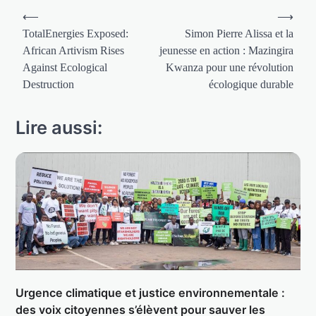
Navigation
⟵
⟶
de
TotalEnergies Exposed:
Simon Pierre Alissa et la
African Artivism Rises
jeunesse en action : Mazingira
l’article
Against Ecological
Kwanza pour une révolution
Destruction
écologique durable
Lire aussi:
Urgence climatique et justice environnementale :
des voix citoyennes s’élèvent pour sauver les