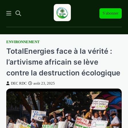
S'abonner
ENVIRONNEMENT
Skip
TotalEnergies face à la vérité :
to
content
l’artivisme africain se lève
contre la destruction écologique
DEC RDC
août 23, 2025