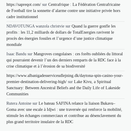
https://sapreqot.com/
sur
Centrafrique : La Fédération Centrafricaine
de Football tire la sonnette d’alarme contre une initiative privée hors
cadre institutionnel
NDAVOTUNGA wanzola christvie
sur
Quand la guerre gonfle les
profits : les 11,2 milliards de dollars de TotalEnergies ravivent le
procès des énergies fossiles et l’urgence d’une justice climatique
mondiale
Isaac Bandu
sur
Mangroves congolaises : ces forêts oubliées du littoral
qui pourraient devenir l’un des derniers remparts de la RDC face à la
crise climatique et à l’érosion de sa biodiversité
https://www.albanigadesserviceudlejning.dk/daytona-spin-casino-your-
premier-destination-delivering-high/
sur
Lake Kivu, a Spiritual
Sanctuary: Between Ancestral Beliefs and the Daily Life of Lakeside
Communities
Rutera Antoine
sur
Le bateau SAFINA relance la liaison Bukavu–
Goma avec une escale à Idjwi : une traversée qui renforce la mobilité,
stimule les échanges commerciaux et contribue au désenclavement du
plus grand territoire insulaire de la RDC