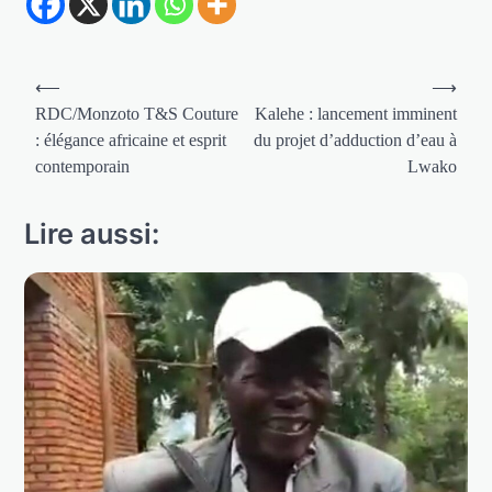
Navigation
⟵
⟶
de
RDC/Monzoto T&S Couture
Kalehe : lancement imminent
: élégance africaine et esprit
du projet d’adduction d’eau à
l’article
contemporain
Lwako
Lire aussi: