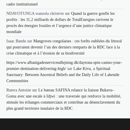
cadre institutionnel
NDAVOTUNGA wanzola christvie
sur
Quand la guerre gonfle les
profits : les 11,2 milliards de dollars de TotalEnergies ravivent le
procès des énergies fossiles et l’urgence d’une justice climatique
mondiale
Isaac Bandu
sur
Mangroves congolaises : ces forêts oubliées du littoral
qui pourraient devenir l’un des derniers remparts de la RDC face à la
crise climatique et à l’érosion de sa biodiversité
https://www.albanigadesserviceudlejning.dk/daytona-spin-casino-your-
premier-destination-delivering-high/
sur
Lake Kivu, a Spiritual
Sanctuary: Between Ancestral Beliefs and the Daily Life of Lakeside
Communities
Rutera Antoine
sur
Le bateau SAFINA relance la liaison Bukavu–
Goma avec une escale à Idjwi : une traversée qui renforce la mobilité,
stimule les échanges commerciaux et contribue au désenclavement du
plus grand territoire insulaire de la RDC