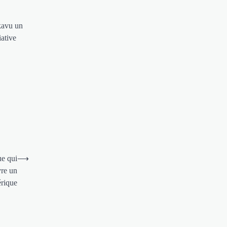
ukavu un
iative
ue qui
⟶
vre un
érique