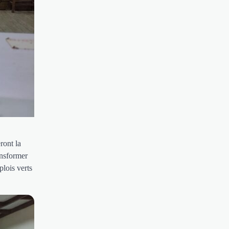
ront la
ansformer
lois verts