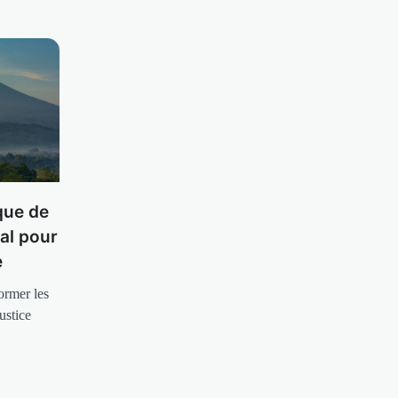
que de
tal pour
e
ormer les
ustice