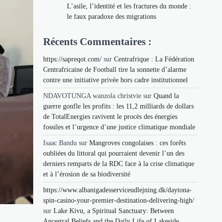
L’asile, l’identité et les fractures du monde :
le faux paradoxe des migrations
Récents Commentaires :
https://sapreqot.com/
sur
Centrafrique : La Fédération
Centrafricaine de Football tire la sonnette d’alarme
contre une initiative privée hors cadre institutionnel
NDAVOTUNGA wanzola christvie
sur
Quand la
guerre gonfle les profits : les 11,2 milliards de dollars
de TotalEnergies ravivent le procès des énergies
fossiles et l’urgence d’une justice climatique mondiale
Isaac Bandu
sur
Mangroves congolaises : ces forêts
oubliées du littoral qui pourraient devenir l’un des
derniers remparts de la RDC face à la crise climatique
et à l’érosion de sa biodiversité
https://www.albanigadesserviceudlejning.dk/daytona-
spin-casino-your-premier-destination-delivering-high/
sur
Lake Kivu, a Spiritual Sanctuary: Between
Ancestral Beliefs and the Daily Life of Lakeside