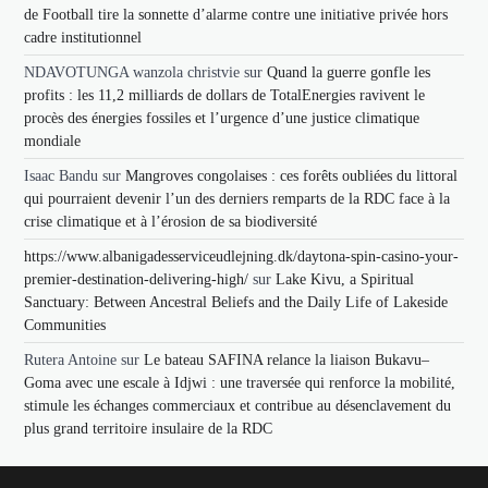
de Football tire la sonnette d’alarme contre une initiative privée hors
cadre institutionnel
NDAVOTUNGA wanzola christvie
sur
Quand la guerre gonfle les
profits : les 11,2 milliards de dollars de TotalEnergies ravivent le
procès des énergies fossiles et l’urgence d’une justice climatique
mondiale
Isaac Bandu
sur
Mangroves congolaises : ces forêts oubliées du littoral
qui pourraient devenir l’un des derniers remparts de la RDC face à la
crise climatique et à l’érosion de sa biodiversité
https://www.albanigadesserviceudlejning.dk/daytona-spin-casino-your-
premier-destination-delivering-high/
sur
Lake Kivu, a Spiritual
Sanctuary: Between Ancestral Beliefs and the Daily Life of Lakeside
Communities
Rutera Antoine
sur
Le bateau SAFINA relance la liaison Bukavu–
Goma avec une escale à Idjwi : une traversée qui renforce la mobilité,
stimule les échanges commerciaux et contribue au désenclavement du
plus grand territoire insulaire de la RDC