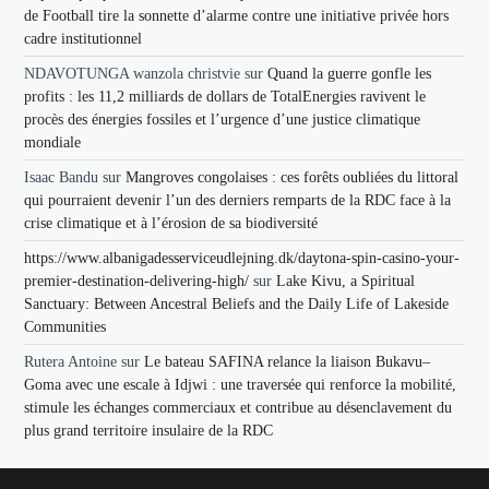
de Football tire la sonnette d’alarme contre une initiative privée hors
cadre institutionnel
NDAVOTUNGA wanzola christvie
sur
Quand la guerre gonfle les
profits : les 11,2 milliards de dollars de TotalEnergies ravivent le
procès des énergies fossiles et l’urgence d’une justice climatique
mondiale
Isaac Bandu
sur
Mangroves congolaises : ces forêts oubliées du littoral
qui pourraient devenir l’un des derniers remparts de la RDC face à la
crise climatique et à l’érosion de sa biodiversité
https://www.albanigadesserviceudlejning.dk/daytona-spin-casino-your-
premier-destination-delivering-high/
sur
Lake Kivu, a Spiritual
Sanctuary: Between Ancestral Beliefs and the Daily Life of Lakeside
Communities
Rutera Antoine
sur
Le bateau SAFINA relance la liaison Bukavu–
Goma avec une escale à Idjwi : une traversée qui renforce la mobilité,
stimule les échanges commerciaux et contribue au désenclavement du
plus grand territoire insulaire de la RDC