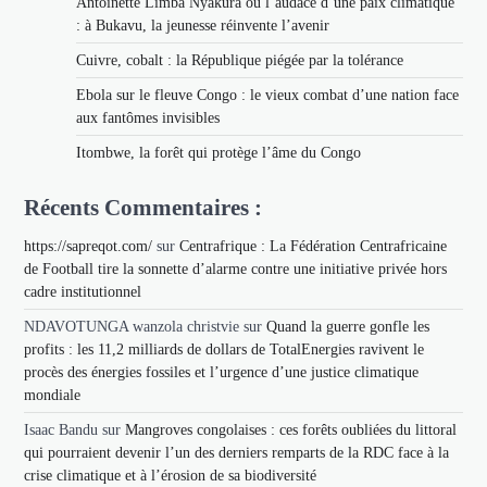
Antoinette Limba Nyakura ou l’audace d’une paix climatique
: à Bukavu, la jeunesse réinvente l’avenir
Cuivre, cobalt : la République piégée par la tolérance
Ebola sur le fleuve Congo : le vieux combat d’une nation face
aux fantômes invisibles
Itombwe, la forêt qui protège l’âme du Congo
Récents Commentaires :
https://sapreqot.com/
sur
Centrafrique : La Fédération Centrafricaine
de Football tire la sonnette d’alarme contre une initiative privée hors
cadre institutionnel
NDAVOTUNGA wanzola christvie
sur
Quand la guerre gonfle les
profits : les 11,2 milliards de dollars de TotalEnergies ravivent le
procès des énergies fossiles et l’urgence d’une justice climatique
mondiale
Isaac Bandu
sur
Mangroves congolaises : ces forêts oubliées du littoral
qui pourraient devenir l’un des derniers remparts de la RDC face à la
crise climatique et à l’érosion de sa biodiversité