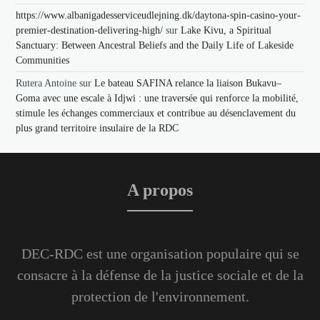
https://www.albanigadesserviceudlejning.dk/daytona-spin-casino-your-
premier-destination-delivering-high/
sur
Lake Kivu, a Spiritual
Sanctuary: Between Ancestral Beliefs and the Daily Life of Lakeside
Communities
Rutera Antoine
sur
Le bateau SAFINA relance la liaison Bukavu–
Goma avec une escale à Idjwi : une traversée qui renforce la mobilité,
stimule les échanges commerciaux et contribue au désenclavement du
plus grand territoire insulaire de la RDC
A propos
DEC-RDC est une organisation populaire qui se
consacre à la défense de la justice sociale et de la
protection de l'environnement.