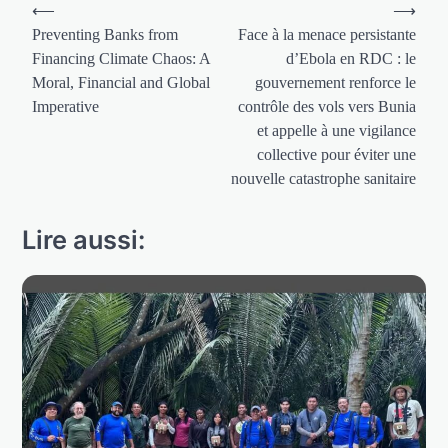
Navigation
⟵
⟶
de
Preventing Banks from
Face à la menace persistante
Financing Climate Chaos: A
d’Ebola en RDC : le
l’article
Moral, Financial and Global
gouvernement renforce le
Imperative
contrôle des vols vers Bunia
et appelle à une vigilance
collective pour éviter une
nouvelle catastrophe sanitaire
Lire aussi: