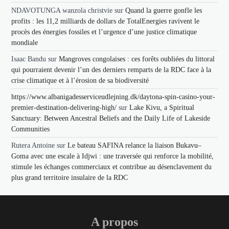
NDAVOTUNGA wanzola christvie
sur
Quand la guerre gonfle les
profits : les 11,2 milliards de dollars de TotalEnergies ravivent le
procès des énergies fossiles et l’urgence d’une justice climatique
mondiale
Isaac Bandu
sur
Mangroves congolaises : ces forêts oubliées du littoral
qui pourraient devenir l’un des derniers remparts de la RDC face à la
crise climatique et à l’érosion de sa biodiversité
https://www.albanigadesserviceudlejning.dk/daytona-spin-casino-your-
premier-destination-delivering-high/
sur
Lake Kivu, a Spiritual
Sanctuary: Between Ancestral Beliefs and the Daily Life of Lakeside
Communities
Rutera Antoine
sur
Le bateau SAFINA relance la liaison Bukavu–
Goma avec une escale à Idjwi : une traversée qui renforce la mobilité,
stimule les échanges commerciaux et contribue au désenclavement du
plus grand territoire insulaire de la RDC
A propos