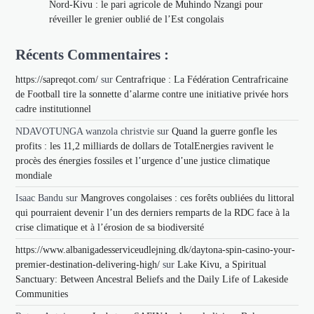
Nord-Kivu : le pari agricole de Muhindo Nzangi pour
réveiller le grenier oublié de l’Est congolais
Récents Commentaires :
https://sapreqot.com/
sur
Centrafrique : La Fédération Centrafricaine
de Football tire la sonnette d’alarme contre une initiative privée hors
cadre institutionnel
NDAVOTUNGA wanzola christvie
sur
Quand la guerre gonfle les
profits : les 11,2 milliards de dollars de TotalEnergies ravivent le
procès des énergies fossiles et l’urgence d’une justice climatique
mondiale
Isaac Bandu
sur
Mangroves congolaises : ces forêts oubliées du littoral
qui pourraient devenir l’un des derniers remparts de la RDC face à la
crise climatique et à l’érosion de sa biodiversité
https://www.albanigadesserviceudlejning.dk/daytona-spin-casino-your-
premier-destination-delivering-high/
sur
Lake Kivu, a Spiritual
Sanctuary: Between Ancestral Beliefs and the Daily Life of Lakeside
Communities