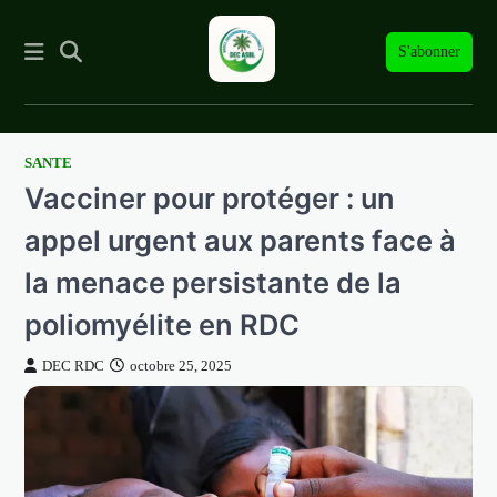
S'abonner
SANTE
Skip
Vacciner pour protéger : un
to
content
appel urgent aux parents face à
la menace persistante de la
poliomyélite en RDC
DEC RDC
octobre 25, 2025