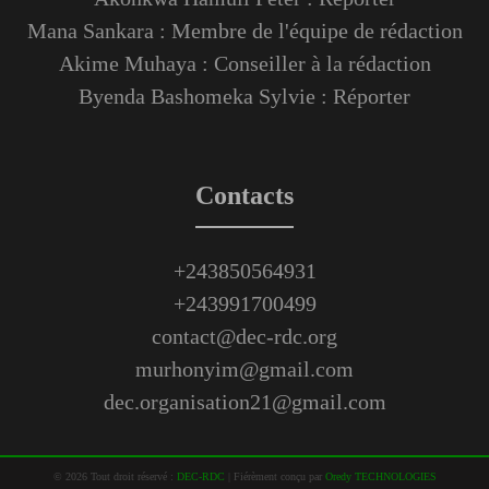
Mana Sankara : Membre de l'équipe de rédaction
Akime Muhaya : Conseiller à la rédaction
Byenda Bashomeka Sylvie : Réporter
Contacts
+243850564931
+243991700499
contact@dec-rdc.org
murhonyim@gmail.com
dec.organisation21@gmail.com
©
2026
Tout droit réservé :
DEC-RDC
|
Fiérèment conçu par
Oredy TECHNOLOGIES