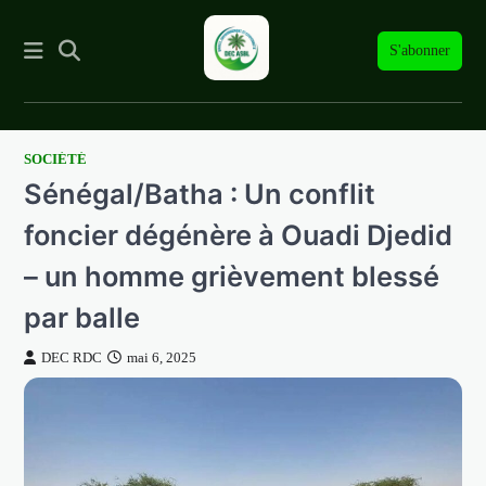
S'abonner
SOCIÉTÉ
Skip
Sénégal/Batha : Un conflit
to
content
foncier dégénère à Ouadi Djedid
– un homme grièvement blessé
par balle
DEC RDC
mai 6, 2025