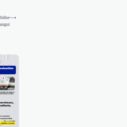
bilise
⟶
Bangui