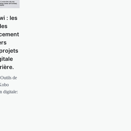
wi : les
des
rcement
ers
projets
itale
rière.
Outils de
[Kobo
 digitale: