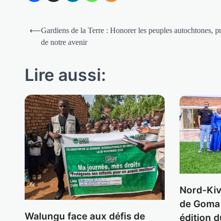
Navigation
⟵
Gardiens de la Terre : Honorer les peuples autochtones, p
de
de notre avenir
l’article
Lire aussi:
Nord-Kivu
de Goma 
Walungu face aux défis de
édition 