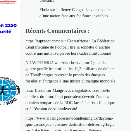
tolérance
Ebola sur le fleuve Congo : le vieux combat
d’une nation face aux fantômes invisibles
Récents Commentaires :
https://sapreqot.com/
sur
Centrafrique : La Fédération
Centrafricaine de Football tire la sonnette d’alarme
contre une initiative privée hors cadre institutionnel
NDAVOTUNGA wanzola christvie
sur
Quand la
guerre gonfle les profits : les 11,2 milliards de dollars
de TotalEnergies ravivent le procès des énergies
fossiles et l’urgence d’une justice climatique mondiale
Isaac Bandu
sur
Mangroves congolaises : ces forêts
oubliées du littoral qui pourraient devenir l’un des
derniers remparts de la RDC face à la crise climatique
et à l’érosion de sa biodiversité
https://www.albanigadesserviceudlejning.dk/daytona-
spin-casino-your-premier-destination-delivering-high/
sur
Lake Kivu, a Spiritual Sanctuary: Between