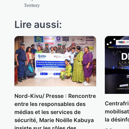
Territory
l’article
Lire aussi:
Nord-Kivu/ Presse : Rencontre
Centrafr
entre les responsables des
mobilisa
médias et les services de
la désinf
sécurité, Marie Noëlle Kabuya
insiste sur les rôles des