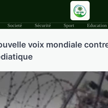
Societé
Sécurité
Sport
Education
ouvelle voix mondiale contr
édiatique