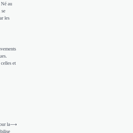
. Né au
 se
ar les
ouvements
ues.
 celles et
our la
⟶
bilise