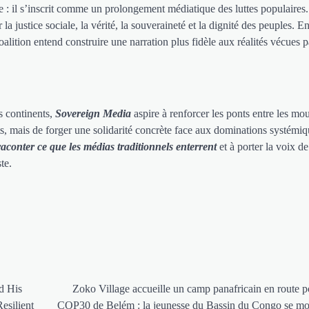
ue : il s’inscrit comme un prolongement médiatique des luttes populaires
 justice sociale, la vérité, la souveraineté et la dignité des peuples. En
oalition entend construire une narration plus fidèle aux réalités vécues p
s continents,
Sovereign Media
aspire à renforcer les ponts entre les m
ts, mais de forger une solidarité concrète face aux dominations systémiq
raconter ce que les médias traditionnels enterrent
et à porter la voix de
te.
d His
Zoko Village accueille un camp panafricain en route p
silient
COP30 de Belém : la jeunesse du Bassin du Congo se mo