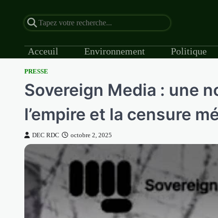
Acceuil
Environnement
Politique
PRESSE
Skip
Sovereign Media : une n
to
content
l’empire et la censure m
DEC RDC
octobre 2, 2025