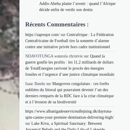
Addis-Abeba plante l’avenir : quand l’Afrique
décide enfin de verdir son destin
Récents Commentaires :
https://sapreqot.com/
sur
Centrafrique : La Fédération
Centrafricaine de Football tire la sonnette d’alarme
contre une initiative privée hors cadre institutionnel
NDAVOTUNGA wanzola christvie
sur
Quand la
guerre gonfle les profits : les 11,2 milliards de dollars
de TotalEnergies ravivent le procès des énergies
fossiles et l’urgence d’une justice climatique mondiale
Isaac Bandu
sur
Mangroves congolaises : ces forêts
oubliées du littoral qui pourraient devenir l’un des
derniers remparts de la RDC face à la crise climatique
et à l’érosion de sa biodiversité
https://www.albanigadesserviceudlejning.dk/daytona-
spin-casino-your-premier-destination-delivering-high/
sur
Lake Kivu, a Spiritual Sanctuary: Between
Ancestral Beliefs and the Daily Life of Lakeside