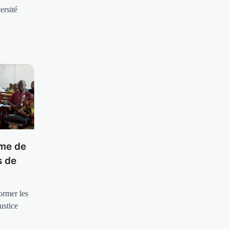
ersité
rme de
s de
ormer les
ustice