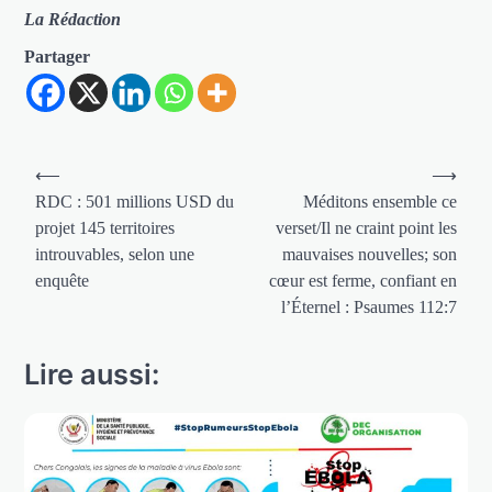
La Rédaction
Partager
Navigation
⟵
⟶
de
RDC : 501 millions USD du
Méditons ensemble ce
projet 145 territoires
verset/Il ne craint point les
l’article
introuvables, selon une
mauvaises nouvelles; son
enquête
cœur est ferme, confiant en
l’Éternel : Psaumes 112:7
Lire aussi: