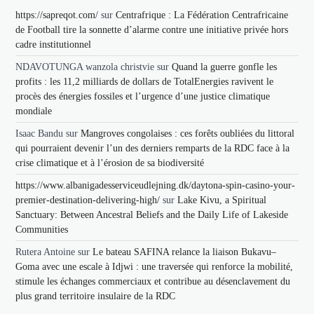
https://sapreqot.com/
sur
Centrafrique : La Fédération Centrafricaine
de Football tire la sonnette d’alarme contre une initiative privée hors
cadre institutionnel
NDAVOTUNGA wanzola christvie
sur
Quand la guerre gonfle les
profits : les 11,2 milliards de dollars de TotalEnergies ravivent le
procès des énergies fossiles et l’urgence d’une justice climatique
mondiale
Isaac Bandu
sur
Mangroves congolaises : ces forêts oubliées du littoral
qui pourraient devenir l’un des derniers remparts de la RDC face à la
crise climatique et à l’érosion de sa biodiversité
https://www.albanigadesserviceudlejning.dk/daytona-spin-casino-your-
premier-destination-delivering-high/
sur
Lake Kivu, a Spiritual
Sanctuary: Between Ancestral Beliefs and the Daily Life of Lakeside
Communities
Rutera Antoine
sur
Le bateau SAFINA relance la liaison Bukavu–
Goma avec une escale à Idjwi : une traversée qui renforce la mobilité,
stimule les échanges commerciaux et contribue au désenclavement du
plus grand territoire insulaire de la RDC