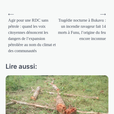
Navigation
⟵
⟶
de
Agir pour une RDC sans
Tragédie nocturne à Bukavu :
pétrole : quand les voix
un incendie ravageur fait 14
l’article
citoyennes dénoncent les
morts à Funu, l’origine du feu
dangers de l’expansion
encore inconnue
pétrolière au nom du climat et
des communautés
Lire aussi: