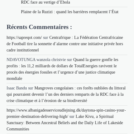
RDC face au vertige d’Ebola
Plaine de la Ruzizi : quand les barrières remplacent l’État
Récents Commentaires :
https://sapreqot.com/
sur
Centrafrique : La Fédération Centrafricaine
de Football tire la sonnette d’alarme contre une initiative privée hors
cadre institutionnel
NDAVOTUNGA wanzola christvie
sur
Quand la guerre gonfle les
profits : les 11,2 milliards de dollars de TotalEnergies ravivent le
procès des énergies fossiles et l’urgence d’une justice climatique
mondiale
Isaac Bandu
sur
Mangroves congolaises : ces forêts oubliées du littoral
qui pourraient devenir l’un des derniers remparts de la RDC face à la
crise climatique et à l’érosion de sa biodiversité
https://www.albanigadesserviceudlejning.dk/daytona-spin-casino-your-
premier-destination-delivering-high/
sur
Lake Kivu, a Spiritual
Sanctuary: Between Ancestral Beliefs and the Daily Life of Lakeside
Communities