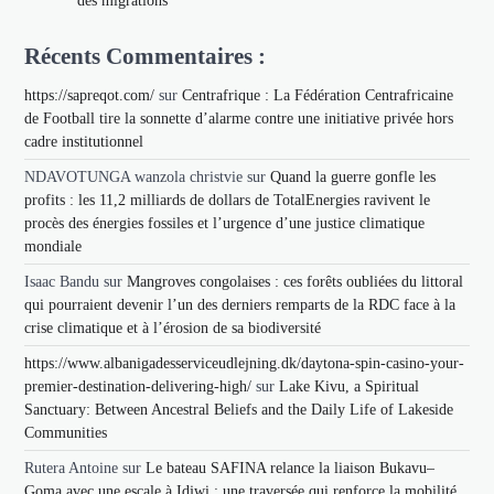
des migrations
Récents Commentaires :
https://sapreqot.com/
sur
Centrafrique : La Fédération Centrafricaine
de Football tire la sonnette d’alarme contre une initiative privée hors
cadre institutionnel
NDAVOTUNGA wanzola christvie
sur
Quand la guerre gonfle les
profits : les 11,2 milliards de dollars de TotalEnergies ravivent le
procès des énergies fossiles et l’urgence d’une justice climatique
mondiale
Isaac Bandu
sur
Mangroves congolaises : ces forêts oubliées du littoral
qui pourraient devenir l’un des derniers remparts de la RDC face à la
crise climatique et à l’érosion de sa biodiversité
https://www.albanigadesserviceudlejning.dk/daytona-spin-casino-your-
premier-destination-delivering-high/
sur
Lake Kivu, a Spiritual
Sanctuary: Between Ancestral Beliefs and the Daily Life of Lakeside
Communities
Rutera Antoine
sur
Le bateau SAFINA relance la liaison Bukavu–
Goma avec une escale à Idjwi : une traversée qui renforce la mobilité,