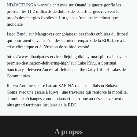
NDAVOTUNGA wanzola christvie
sur
Quand la guerre gonfle les
profits : les 11,2 milliards de dollars de TotalEnergies ravivent le
procès des énergies fossiles et l’urgence d’une justice climatique
mondiale
Isaac Bandu
sur
Mangroves congolaises : ces forêts oubliées du littoral
qui pourraient devenir l’un des derniers remparts de la RDC face à la
crise climatique et à l’érosion de sa biodiversité
https://www.albanigadesserviceudlejning.dk/daytona-spin-casino-your-
premier-destination-delivering-high/
sur
Lake Kivu, a Spiritual
Sanctuary: Between Ancestral Beliefs and the Daily Life of Lakeside
Communities
Rutera Antoine
sur
Le bateau SAFINA relance la liaison Bukavu–
Goma avec une escale à Idjwi : une traversée qui renforce la mobilité,
stimule les échanges commerciaux et contribue au désenclavement du
plus grand territoire insulaire de la RDC
A propos