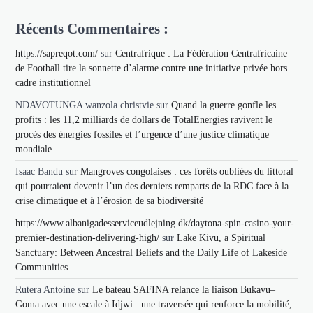
Récents Commentaires :
https://sapreqot.com/
sur
Centrafrique : La Fédération Centrafricaine
de Football tire la sonnette d’alarme contre une initiative privée hors
cadre institutionnel
NDAVOTUNGA wanzola christvie
sur
Quand la guerre gonfle les
profits : les 11,2 milliards de dollars de TotalEnergies ravivent le
procès des énergies fossiles et l’urgence d’une justice climatique
mondiale
Isaac Bandu
sur
Mangroves congolaises : ces forêts oubliées du littoral
qui pourraient devenir l’un des derniers remparts de la RDC face à la
crise climatique et à l’érosion de sa biodiversité
https://www.albanigadesserviceudlejning.dk/daytona-spin-casino-your-
premier-destination-delivering-high/
sur
Lake Kivu, a Spiritual
Sanctuary: Between Ancestral Beliefs and the Daily Life of Lakeside
Communities
Rutera Antoine
sur
Le bateau SAFINA relance la liaison Bukavu–
Goma avec une escale à Idjwi : une traversée qui renforce la mobilité,