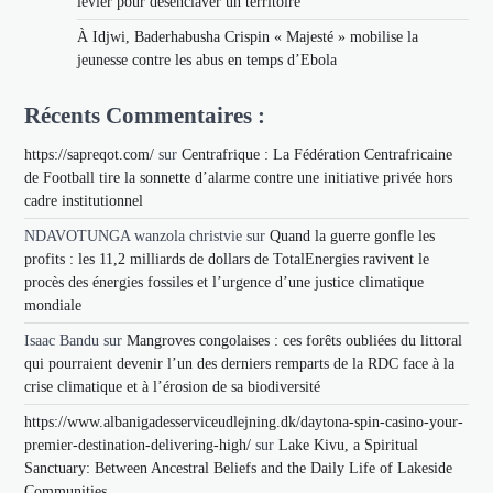
levier pour désenclaver un territoire
À Idjwi, Baderhabusha Crispin « Majesté » mobilise la
jeunesse contre les abus en temps d’Ebola
Récents Commentaires :
https://sapreqot.com/
sur
Centrafrique : La Fédération Centrafricaine
de Football tire la sonnette d’alarme contre une initiative privée hors
cadre institutionnel
NDAVOTUNGA wanzola christvie
sur
Quand la guerre gonfle les
profits : les 11,2 milliards de dollars de TotalEnergies ravivent le
procès des énergies fossiles et l’urgence d’une justice climatique
mondiale
Isaac Bandu
sur
Mangroves congolaises : ces forêts oubliées du littoral
qui pourraient devenir l’un des derniers remparts de la RDC face à la
crise climatique et à l’érosion de sa biodiversité
https://www.albanigadesserviceudlejning.dk/daytona-spin-casino-your-
premier-destination-delivering-high/
sur
Lake Kivu, a Spiritual
Sanctuary: Between Ancestral Beliefs and the Daily Life of Lakeside
Communities