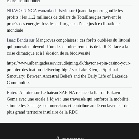
cadre institutionnel
NDAVOTUNGA wanzola christvie
sur
Quand la guerre gonfle les
profits : les 11,2 milliards de dollars de TotalEnergies ravivent le
procès des énergies fossiles et l’urgence d’une justice climatique
mondiale
Isaac Bandu
sur
Mangroves congolaises : ces forêts oubliées du littoral
qui pourraient devenir l’un des derniers remparts de la RDC face à la
crise climatique et à l’érosion de sa biodiversité
https://www.albanigadesserviceudlejning.dk/daytona-spin-casino-your-
premier-destination-delivering-high/
sur
Lake Kivu, a Spiritual
Sanctuary: Between Ancestral Beliefs and the Daily Life of Lakeside
Communities
Rutera Antoine
sur
Le bateau SAFINA relance la liaison Bukavu–
Goma avec une escale à Idjwi : une traversée qui renforce la mobilité,
stimule les échanges commerciaux et contribue au désenclavement du
plus grand territoire insulaire de la RDC
A propos