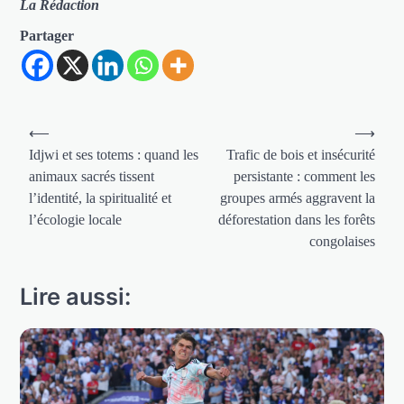
La Rédaction
Partager
Navigation
⟵
⟶
de
Idjwi et ses totems : quand les
Trafic de bois et insécurité
animaux sacrés tissent
persistante : comment les
l’article
l’identité, la spiritualité et
groupes armés aggravent la
l’écologie locale
déforestation dans les forêts
congolaises
Lire aussi: