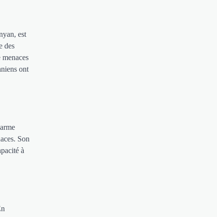
nyan, est
e des
de menaces
aniens ont
 arme
naces. Son
apacité à
En