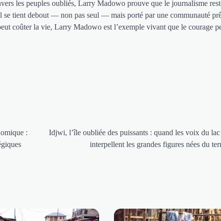
 envers les peuples oubliés, Larry Madowo prouve que le journalisme res
, il se tient debout — non pas seul — mais porté par une communauté prê
 peut coûter la vie, Larry Madowo est l’exemple vivant que le courage pe
nomique :
Idjwi, l’île oubliée des puissants : quand les voix du la
tégiques
interpellent les grandes figures nées du terr