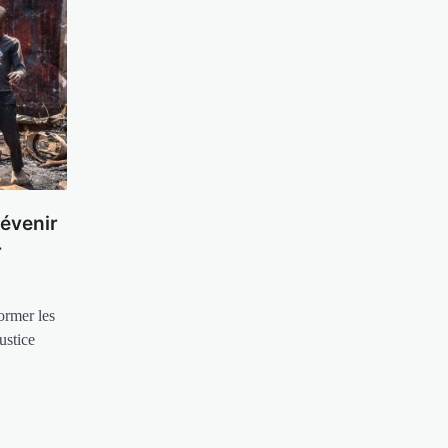
évenir
r
ormer les
ustice