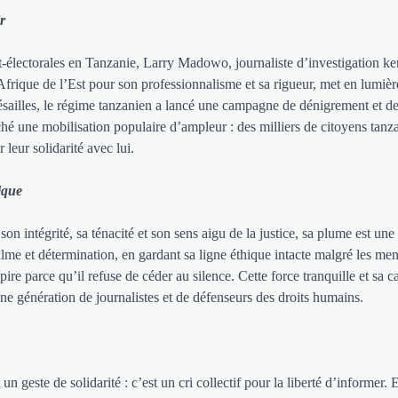
r
t-électorales en Tanzanie, Larry Madowo, journaliste d’investigation ke
frique de l’Est pour son professionnalisme et sa rigueur, met en lumièr
présailles, le régime tanzanien a lancé une campagne de dénigrement et 
ché une mobilisation populaire d’ampleur : des milliers de citoyens tanz
 leur solidarité avec lui.
ique
n intégrité, sa ténacité et son sens aigu de la justice, sa plume est une
 calme et détermination, en gardant sa ligne éthique intacte malgré les me
pire parce qu’il refuse de céder au silence. Cette force tranquille et sa c
ne génération de journalistes et de défenseurs des droits humains.
este de solidarité : c’est un cri collectif pour la liberté d’informer. 