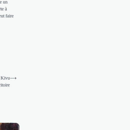
te un
te à
ut faire
c Kivu
⟶
itoire