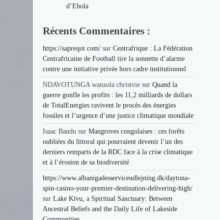
d’Ebola
Récents Commentaires :
https://sapreqot.com/
sur
Centrafrique : La Fédération
Centrafricaine de Football tire la sonnette d’alarme
contre une initiative privée hors cadre institutionnel
NDAVOTUNGA wanzola christvie
sur
Quand la
guerre gonfle les profits : les 11,2 milliards de dollars
de TotalEnergies ravivent le procès des énergies
fossiles et l’urgence d’une justice climatique mondiale
Isaac Bandu
sur
Mangroves congolaises : ces forêts
oubliées du littoral qui pourraient devenir l’un des
derniers remparts de la RDC face à la crise climatique
et à l’érosion de sa biodiversité
https://www.albanigadesserviceudlejning.dk/daytona-
spin-casino-your-premier-destination-delivering-high/
sur
Lake Kivu, a Spiritual Sanctuary: Between
Ancestral Beliefs and the Daily Life of Lakeside
Communities