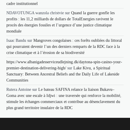
cadre institutionnel
NDAVOTUNGA wanzola christvie
sur
Quand la guerre gonfle les
profits : les 11,2 milliards de dollars de TotalEnergies ravivent le
procès des énergies fossiles et l’urgence d’une justice climatique
mondiale
Isaac Bandu
sur
Mangroves congolaises : ces forêts oubliées du littoral
qui pourraient devenir l’un des derniers remparts de la RDC face à la
crise climatique et à l’érosion de sa biodiversité
https://www.albanigadesserviceudlejning.dk/daytona-spin-casino-your-
premier-destination-delivering-high/
sur
Lake Kivu, a Spiritual
Sanctuary: Between Ancestral Beliefs and the Daily Life of Lakeside
Communities
Rutera Antoine
sur
Le bateau SAFINA relance la liaison Bukavu–
Goma avec une escale à Idjwi : une traversée qui renforce la mobilité,
stimule les échanges commerciaux et contribue au désenclavement du
plus grand territoire insulaire de la RDC