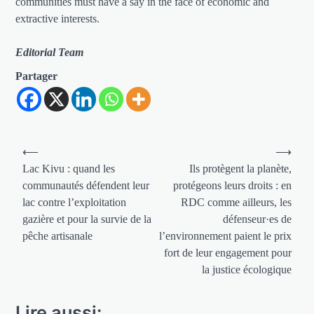
communities must have a say in the face of economic and
extractive interests.
Editorial Team
Partager
Navigation
⟵
⟶
de
Lac Kivu : quand les
Ils protègent la planète,
communautés défendent leur
protégeons leurs droits : en
l’article
lac contre l’exploitation
RDC comme ailleurs, les
gazière et pour la survie de la
défenseur·es de
pêche artisanale
l’environnement paient le prix
fort de leur engagement pour
la justice écologique
Lire aussi: