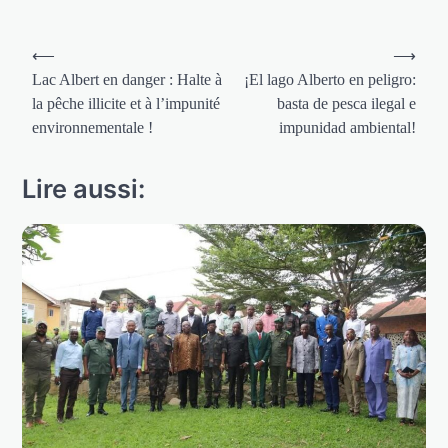
Navigation
⟵
⟶
de
Lac Albert en danger : Halte à
¡El lago Alberto en peligro:
la pêche illicite et à l’impunité
basta de pesca ilegal e
l’article
environnementale !
impunidad ambiental!
Lire aussi: