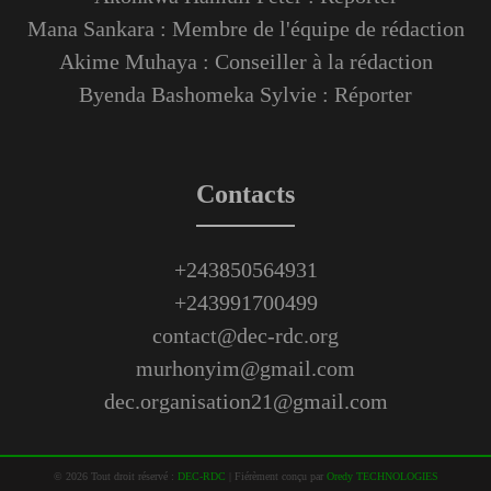
Mana Sankara : Membre de l'équipe de rédaction
Akime Muhaya : Conseiller à la rédaction
Byenda Bashomeka Sylvie : Réporter
Contacts
+243850564931
+243991700499
contact@dec-rdc.org
murhonyim@gmail.com
dec.organisation21@gmail.com
©
2026
Tout droit réservé :
DEC-RDC
|
Fiérèment conçu par
Oredy TECHNOLOGIES