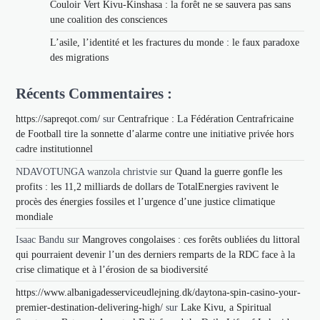
Couloir Vert Kivu-Kinshasa : la forêt ne se sauvera pas sans
une coalition des consciences
L’asile, l’identité et les fractures du monde : le faux paradoxe
des migrations
Récents Commentaires :
https://sapreqot.com/
sur
Centrafrique : La Fédération Centrafricaine
de Football tire la sonnette d’alarme contre une initiative privée hors
cadre institutionnel
NDAVOTUNGA wanzola christvie
sur
Quand la guerre gonfle les
profits : les 11,2 milliards de dollars de TotalEnergies ravivent le
procès des énergies fossiles et l’urgence d’une justice climatique
mondiale
Isaac Bandu
sur
Mangroves congolaises : ces forêts oubliées du littoral
qui pourraient devenir l’un des derniers remparts de la RDC face à la
crise climatique et à l’érosion de sa biodiversité
https://www.albanigadesserviceudlejning.dk/daytona-spin-casino-your-
premier-destination-delivering-high/
sur
Lake Kivu, a Spiritual