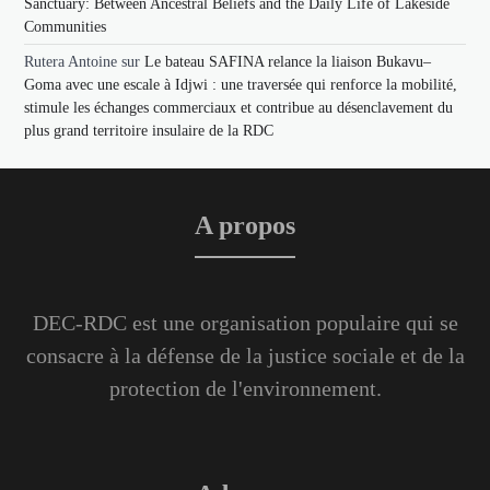
Sanctuary: Between Ancestral Beliefs and the Daily Life of Lakeside
Communities
Rutera Antoine
sur
Le bateau SAFINA relance la liaison Bukavu–
Goma avec une escale à Idjwi : une traversée qui renforce la mobilité,
stimule les échanges commerciaux et contribue au désenclavement du
plus grand territoire insulaire de la RDC
A propos
DEC-RDC est une organisation populaire qui se
consacre à la défense de la justice sociale et de la
protection de l'environnement.